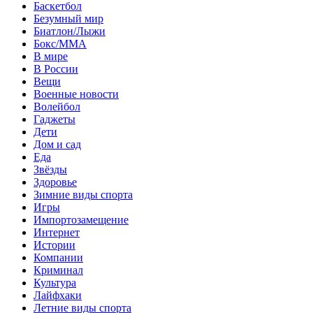
Баскетбол
Безумный мир
Биатлон/Лыжи
Бокс/MMA
В мире
В России
Вещи
Военные новости
Волейбол
Гаджеты
Дети
Дом и сад
Еда
Звёзды
Здоровье
Зимние виды спорта
Игры
Импортозамещение
Интернет
Истории
Компании
Криминал
Культура
Лайфхаки
Летние виды спорта