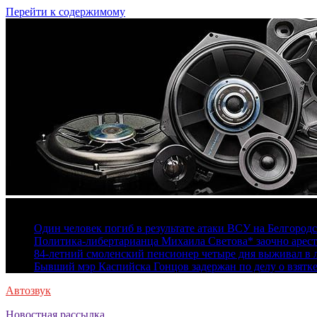
Перейти к содержимому
6 августа, 2026
Один человек погиб в результате атаки ВСУ на Белгород
Политика-либертарианца Михаила Светова* заочно арест
84-летний смоленский пенсионер четыре дня выживал в 
Бывший мэр Каспийска Гонцов задержан по делу о взятк
Автозвук
Новостная рассылка