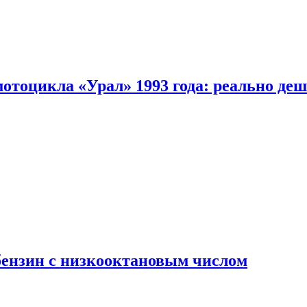
мотоцикла «Урал» 1993 года: реально де
бензин с низкооктановым числом