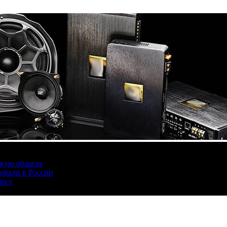
скую область
овали в России
лесу
е