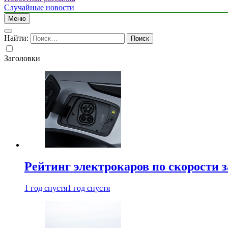
Случайные новости
Меню
Найти:
Заголовки
Рейтинг электрокаров по скорости з
1 год спустя
1 год спустя