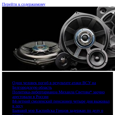
Перейти к содержимому
5 августа, 2026
Один человек погиб в результате атаки ВСУ на
Белгородскую область
Политика-либертарианца Михаила Светова* заочно
арестовали в России
84-летний смоленский пенсионер четыре дня выживал
в лесу
Бывший мэр Каспийска Гонцов задержан по делу о