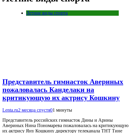
Летние виды спорта
Представитель гимнасток Авериных
пожаловалась Канделаки на
критикующую их актрису Кошкину
Lenta.ru
2 месяца спустя
0
1 минуты
Представитель российских гимнасток Дины и Арины
Авериных Нина Пономарева пожаловалась на критикующую
их актрису Яну Кошкину директору телеканала ТНТ Тине