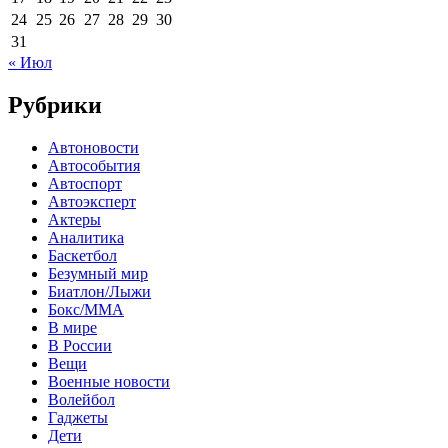
24
25
26
27
28
29
30
31
« Июл
Рубрики
Автоновости
Автособытия
Автоспорт
Автоэксперт
Актеры
Аналитика
Баскетбол
Безумный мир
Биатлон/Лыжи
Бокс/MMA
В мире
В России
Вещи
Военные новости
Волейбол
Гаджеты
Дети