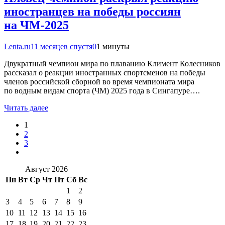
иностранцев на победы россиян
на ЧМ-2025
Lenta.ru
11 месяцев спустя
0
1 минуты
Двукратный чемпион мира по плаванию Климент Колесников
рассказал о реакции иностранных спортсменов на победы
членов российской сборной во время чемпионата мира
по водным видам спорта (ЧМ) 2025 года в Сингапуре….
Читать далее
1
2
3
Август 2026
Пн
Вт
Ср
Чт
Пт
Сб
Вс
1
2
3
4
5
6
7
8
9
10
11
12
13
14
15
16
17
18
19
20
21
22
23