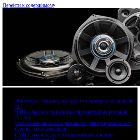
Перейти к содержимому
7 августа, 2026
Минэнерго Турции рассказало о невозможной просьбе
ЕС
В ЦБ заявили о снижении международных резервов
России
На Украине раскрыли данные по дефициту торгового
баланса за семь месяцев
СМИ назвали сделку по Ормузскому проливу