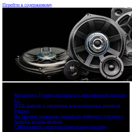
Перейти к содержимому
7 августа, 2026
Минэнерго Турции рассказало о невозможной просьбе
ЕС
В ЦБ заявили о снижении международных резервов
России
На Украине раскрыли данные по дефициту торгового
баланса за семь месяцев
СМИ назвали сделку по Ормузскому проливу