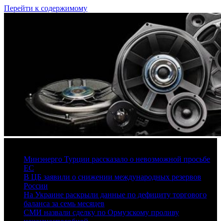
Перейти к содержимому
7 августа, 2026
Минэнерго Турции рассказало о невозможной просьбе
ЕС
В ЦБ заявили о снижении международных резервов
России
На Украине раскрыли данные по дефициту торгового
баланса за семь месяцев
СМИ назвали сделку по Ормузскому проливу