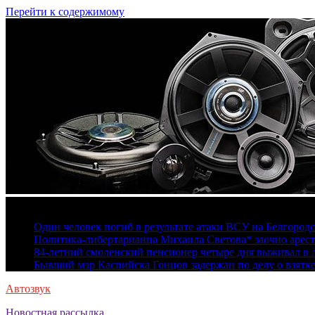
Перейти к содержимому
6 августа, 2026
Один человек погиб в результате атаки ВСУ на Белгород
Политика-либертарианца Михаила Светова* заочно арест
84-летний смоленский пенсионер четыре дня выживал в 
Бывший мэр Каспийска Гонцов задержан по делу о взятк
Автозвук
Новостная рассылка