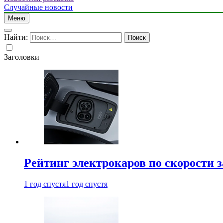
Случайные новости
Меню
Найти:
Заголовки
Рейтинг электрокаров по скорости з
1 год спустя
1 год спустя