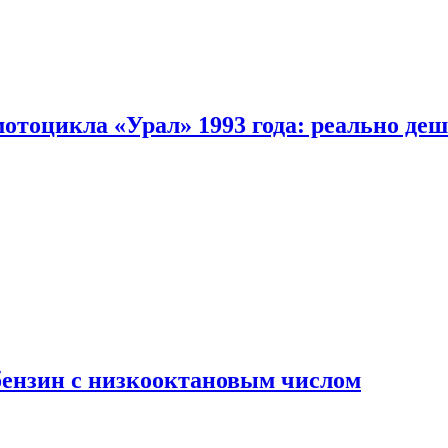
мотоцикла «Урал» 1993 года: реально де
бензин с низкооктановым числом