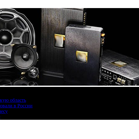
скую область
овали в России
лесу
е