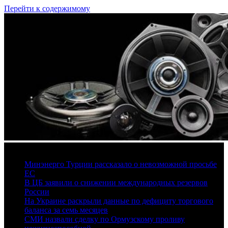
Перейти к содержимому
8 августа, 2026
Минэнерго Турции рассказало о невозможной просьбе
ЕС
В ЦБ заявили о снижении международных резервов
России
На Украине раскрыли данные по дефициту торгового
баланса за семь месяцев
СМИ назвали сделку по Ормузскому проливу