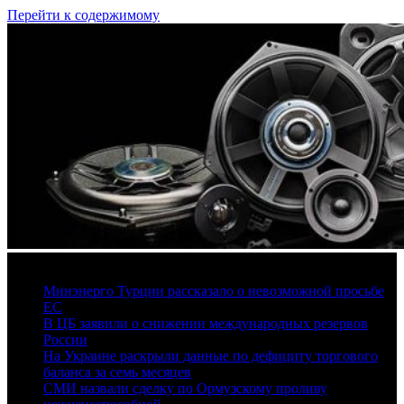
Перейти к содержимому
7 августа, 2026
Минэнерго Турции рассказало о невозможной просьбе
ЕС
В ЦБ заявили о снижении международных резервов
России
На Украине раскрыли данные по дефициту торгового
баланса за семь месяцев
СМИ назвали сделку по Ормузскому проливу