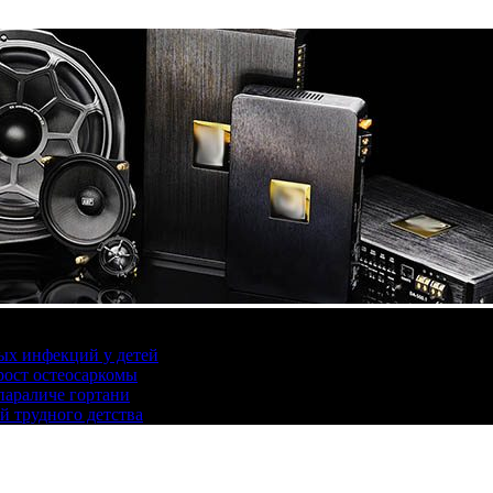
ых инфекций у детей
ост остеосаркомы
параличе гортани
й трудного детства