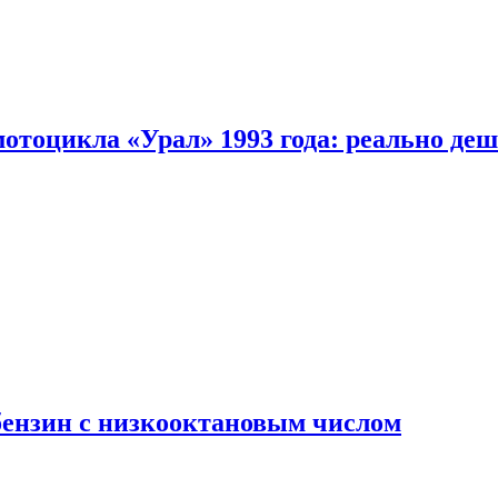
мотоцикла «Урал» 1993 года: реально де
бензин с низкооктановым числом