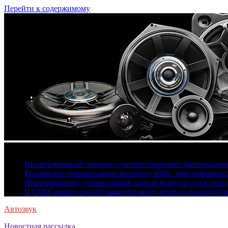
Перейти к содержимому
8 августа, 2026
Вышел мрачный прогноз о распространении бактериальн
Российские ученые нашли молекулу РНК, замедляющую р
Новосибирские ученые нашли способ вернуть голос при 
В США нашли способ защитить мозг детей от последстви
Автозвук
Новостная рассылка