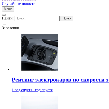
Случайные новости
Меню
Найти:
Заголовки
Рейтинг электрокаров по скорости з
1 год спустя
1 год спустя