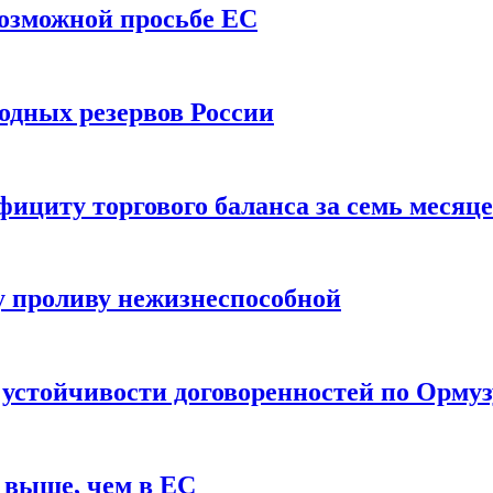
возможной просьбе ЕС
одных резервов России
ициту торгового баланса за семь месяц
 проливу нежизнеспособной
 устойчивости договоренностей по Ормуз
 выше, чем в ЕС