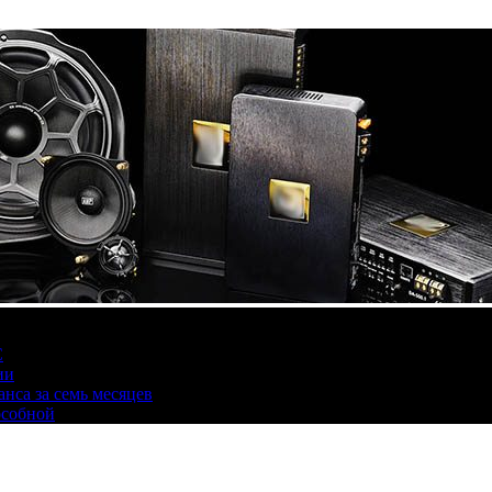
С
ии
нса за семь месяцев
особной