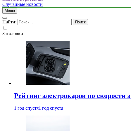
Случайные новости
Меню
Найти:
Заголовки
Рейтинг электрокаров по скорости з
1 год спустя
1 год спустя