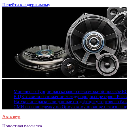
Перейти к содержимому
7 августа, 2026
Минэнерго Турции рассказало о невозможной просьбе Е
В ЦБ заявили о снижении международных резервов Росс
На Украине раскрыли данные по дефициту торгового бала
СМИ назвали сделку по Ормузскому проливу нежизнесп
Автозвук
Новостная рассылка