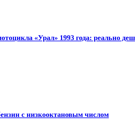
мотоцикла «Урал» 1993 года: реально де
бензин с низкооктановым числом