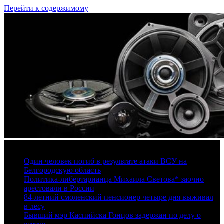
Перейти к содержимому
6 августа, 2026
Один человек погиб в результате атаки ВСУ на
Белгородскую область
Политика-либертарианца Михаила Светова* заочно
арестовали в России
84-летний смоленский пенсионер четыре дня выживал
в лесу
Бывший мэр Каспийска Гонцов задержан по делу о