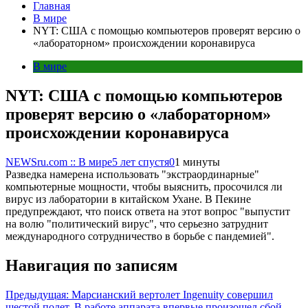
Главная
В мире
NYT: США с помощью компьютеров проверят версию о
«лабораторном» происхождении коронавируса
В мире
NYT: США с помощью компьютеров
проверят версию о «лабораторном»
происхождении коронавируса
NEWSru.com :: В мире
5 лет спустя
0
1 минуты
Разведка намерена использовать "экстраординарные"
компьютерные мощности, чтобы выяснить, просочился ли
вирус из лаборатории в китайском Ухане. В Пекине
предупреждают, что поиск ответа на этот вопрос "выпустит
на волю "политический вирус", что серьезно затруднит
международного сотрудничество в борьбе с пандемией".
Навигация по записям
Предыдущая:
Марсианский вертолет Ingenuity совершил
шестой полет. В работе аппарата впервые произошел сбой