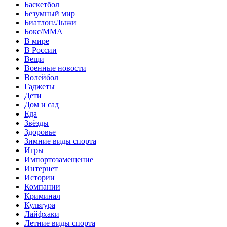
Баскетбол
Безумный мир
Биатлон/Лыжи
Бокс/MMA
В мире
В России
Вещи
Военные новости
Волейбол
Гаджеты
Дети
Дом и сад
Еда
Звёзды
Здоровье
Зимние виды спорта
Игры
Импортозамещение
Интернет
Истории
Компании
Криминал
Культура
Лайфхаки
Летние виды спорта