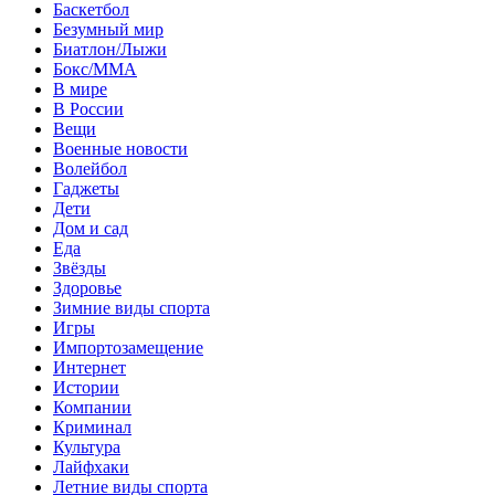
Баскетбол
Безумный мир
Биатлон/Лыжи
Бокс/MMA
В мире
В России
Вещи
Военные новости
Волейбол
Гаджеты
Дети
Дом и сад
Еда
Звёзды
Здоровье
Зимние виды спорта
Игры
Импортозамещение
Интернет
Истории
Компании
Криминал
Культура
Лайфхаки
Летние виды спорта