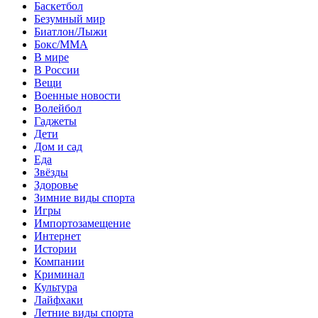
Баскетбол
Безумный мир
Биатлон/Лыжи
Бокс/MMA
В мире
В России
Вещи
Военные новости
Волейбол
Гаджеты
Дети
Дом и сад
Еда
Звёзды
Здоровье
Зимние виды спорта
Игры
Импортозамещение
Интернет
Истории
Компании
Криминал
Культура
Лайфхаки
Летние виды спорта