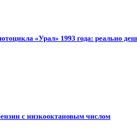
мотоцикла «Урал» 1993 года: реально де
бензин с низкооктановым числом