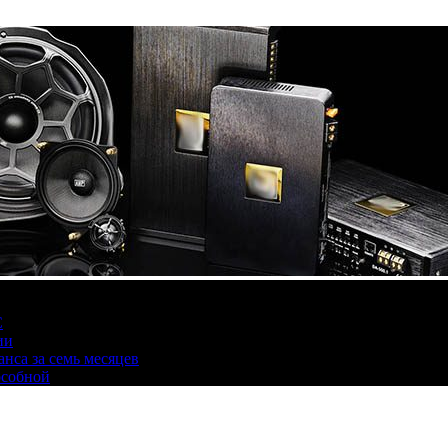
С
ии
нса за семь месяцев
особной