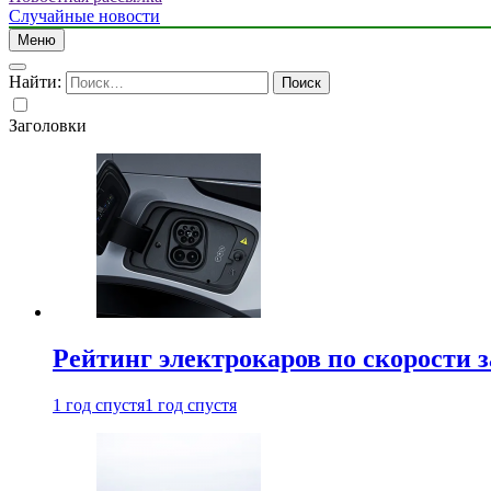
Случайные новости
Меню
Найти:
Заголовки
Рейтинг электрокаров по скорости з
1 год спустя
1 год спустя