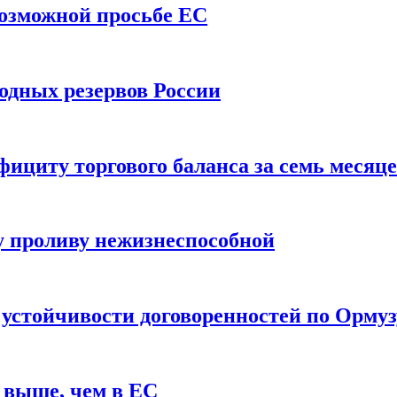
возможной просьбе ЕС
одных резервов России
ициту торгового баланса за семь месяц
 проливу нежизнеспособной
 устойчивости договоренностей по Ормуз
 выше, чем в ЕС