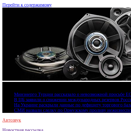
Перейти к содержимому
6 августа, 2026
Минэнерго Турции рассказало о невозможной просьбе Е
В ЦБ заявили о снижении международных резервов Росс
На Украине раскрыли данные по дефициту торгового бала
СМИ назвали сделку по Ормузскому проливу нежизнесп
Автозвук
Новостная рассылка