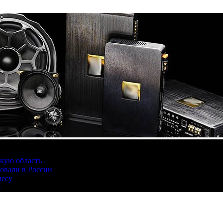
скую область
овали в России
лесу
е