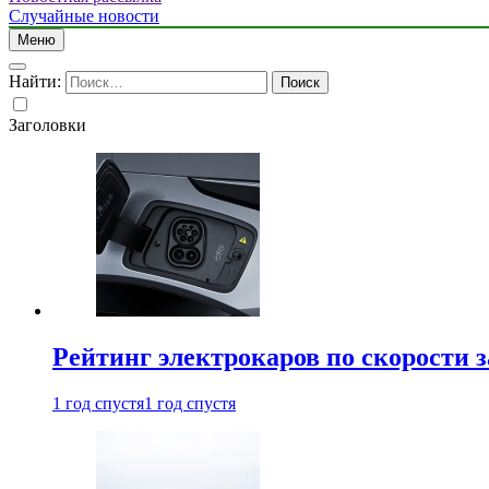
Случайные новости
Меню
Найти:
Заголовки
Рейтинг электрокаров по скорости з
1 год спустя
1 год спустя