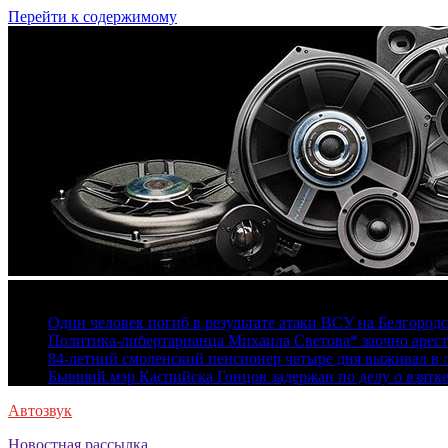
Перейти к содержимому
6 августа, 2026
Один человек погиб в результате атаки ВСУ на Белгород
Политика-либертарианца Михаила Светова* заочно арест
84-летний смоленский пенсионер четыре дня выживал в 
Бывший мэр Каспийска Гонцов задержан по делу о взятк
Автозвук
Новостная рассылка