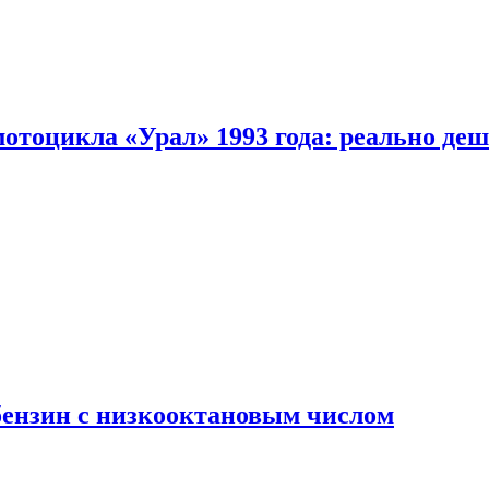
мотоцикла «Урал» 1993 года: реально де
бензин с низкооктановым числом