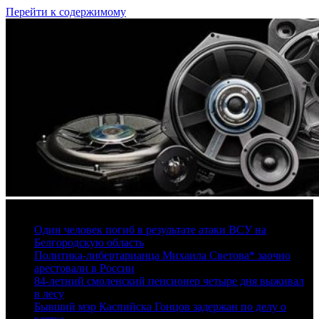
Перейти к содержимому
6 августа, 2026
Один человек погиб в результате атаки ВСУ на
Белгородскую область
Политика-либертарианца Михаила Светова* заочно
арестовали в России
84-летний смоленский пенсионер четыре дня выживал
в лесу
Бывший мэр Каспийска Гонцов задержан по делу о