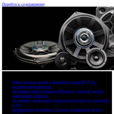
Перейти к содержимому
6 августа, 2026
Один человек погиб в результате атаки ВСУ на
Белгородскую область
Политика-либертарианца Михаила Светова* заочно
арестовали в России
84-летний смоленский пенсионер четыре дня выживал
в лесу
Бывший мэр Каспийска Гонцов задержан по делу о