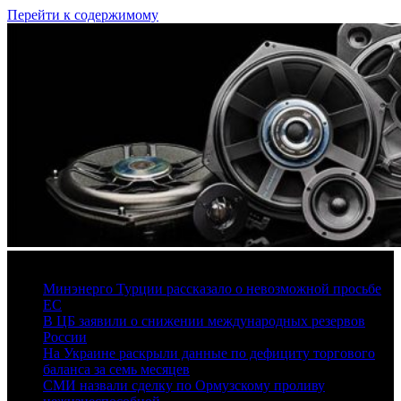
Перейти к содержимому
7 августа, 2026
Минэнерго Турции рассказало о невозможной просьбе
ЕС
В ЦБ заявили о снижении международных резервов
России
На Украине раскрыли данные по дефициту торгового
баланса за семь месяцев
СМИ назвали сделку по Ормузскому проливу