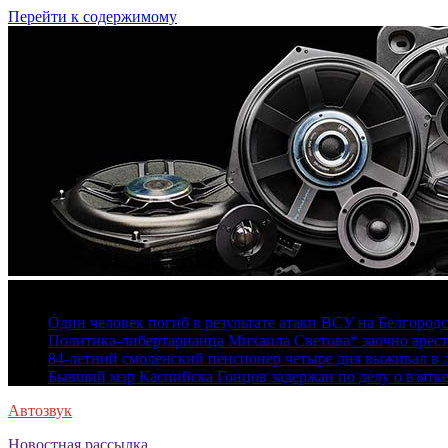
Перейти к содержимому
6 августа, 2026
Один человек погиб в результате атаки ВСУ на Белгород
Политика-либертарианца Михаила Светова* заочно арест
84-летний смоленский пенсионер четыре дня выживал в 
Бывший мэр Каспийска Гонцов задержан по делу о взятк
Автозвук
Новостная рассылка