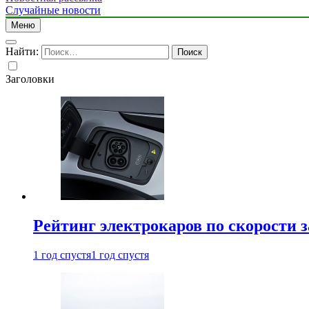
Случайные новости
Меню
Найти:
Заголовки
Рейтинг электрокаров по скорости з
1 год спустя
1 год спустя