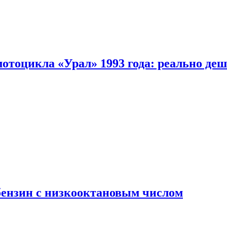
мотоцикла «Урал» 1993 года: реально де
бензин с низкооктановым числом