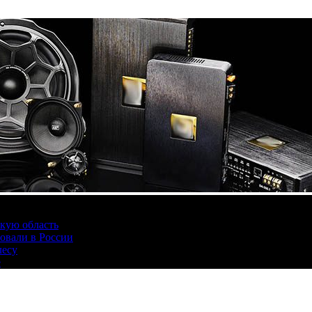
скую область
овали в России
лесу
е