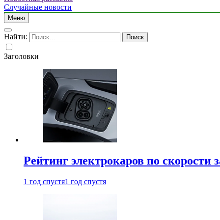
Случайные новости
Меню
Найти:
Заголовки
Рейтинг электрокаров по скорости з
1 год спустя
1 год спустя