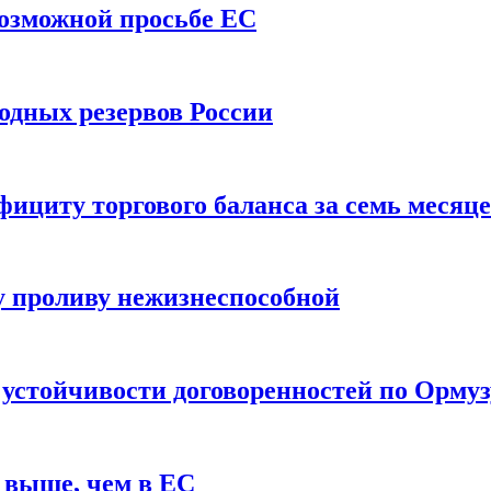
возможной просьбе ЕС
одных резервов России
ициту торгового баланса за семь месяц
 проливу нежизнеспособной
 устойчивости договоренностей по Ормуз
 выше, чем в ЕС