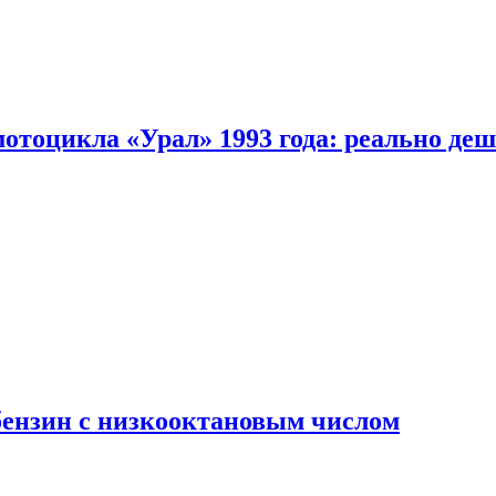
мотоцикла «Урал» 1993 года: реально де
бензин с низкооктановым числом