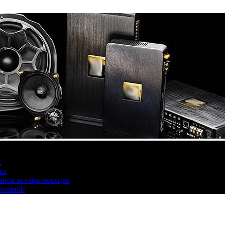
С
ии
нса за семь месяцев
особной