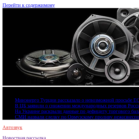
Перейти к содержимому
7 августа, 2026
Минэнерго Турции рассказало о невозможной просьбе Е
В ЦБ заявили о снижении международных резервов Росс
На Украине раскрыли данные по дефициту торгового бала
СМИ назвали сделку по Ормузскому проливу нежизнесп
Автозвук
Новостная рассылка