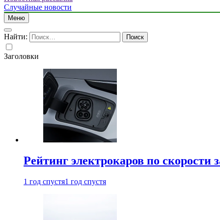
Случайные новости
Меню
Найти:
Заголовки
Рейтинг электрокаров по скорости з
1 год спустя
1 год спустя