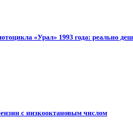
мотоцикла «Урал» 1993 года: реально де
бензин с низкооктановым числом