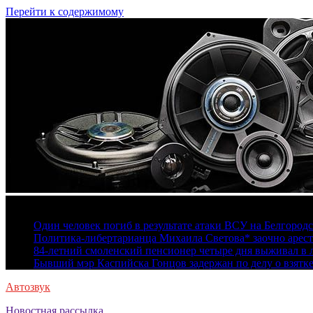
Перейти к содержимому
6 августа, 2026
Один человек погиб в результате атаки ВСУ на Белгород
Политика-либертарианца Михаила Светова* заочно арест
84-летний смоленский пенсионер четыре дня выживал в 
Бывший мэр Каспийска Гонцов задержан по делу о взятк
Автозвук
Новостная рассылка