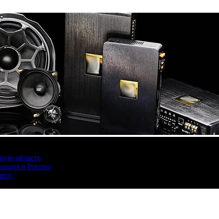
скую область
овали в России
лесу
е