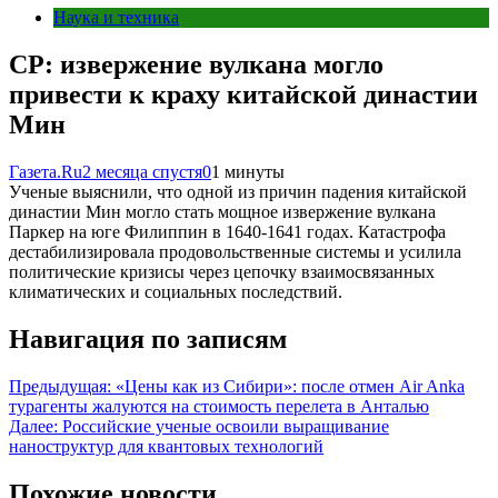
Наука и техника
CP: извержение вулкана могло
привести к краху китайской династии
Мин
Газета.Ru
2 месяца спустя
0
1 минуты
Ученые выяснили, что одной из причин падения китайской
династии Мин могло стать мощное извержение вулкана
Паркер на юге Филиппин в 1640-1641 годах. Катастрофа
дестабилизировала продовольственные системы и усилила
политические кризисы через цепочку взаимосвязанных
климатических и социальных последствий.
Навигация по записям
Предыдущая:
«Цены как из Сибири»: после отмен Air Anka
турагенты жалуются на стоимость перелета в Анталью
Далее:
Российские ученые освоили выращивание
наноструктур для квантовых технологий
Похожие новости