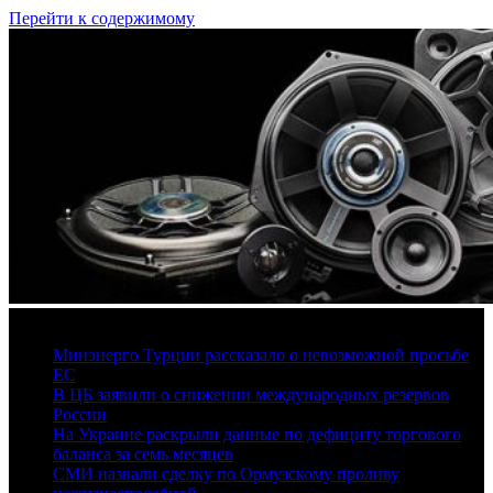
Перейти к содержимому
7 августа, 2026
Минэнерго Турции рассказало о невозможной просьбе
ЕС
В ЦБ заявили о снижении международных резервов
России
На Украине раскрыли данные по дефициту торгового
баланса за семь месяцев
СМИ назвали сделку по Ормузскому проливу