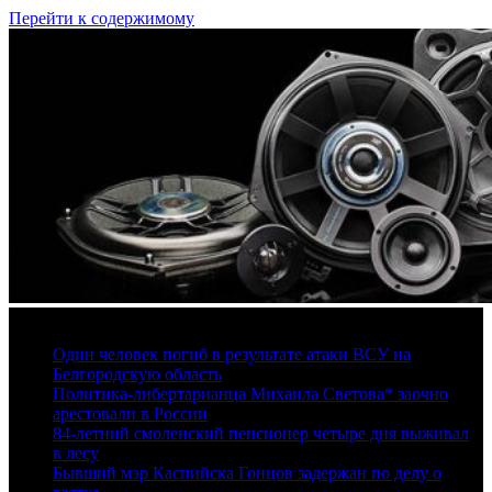
Перейти к содержимому
6 августа, 2026
Один человек погиб в результате атаки ВСУ на
Белгородскую область
Политика-либертарианца Михаила Светова* заочно
арестовали в России
84-летний смоленский пенсионер четыре дня выживал
в лесу
Бывший мэр Каспийска Гонцов задержан по делу о