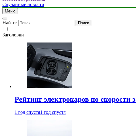
Случайные новости
Меню
Найти:
Заголовки
Рейтинг электрокаров по скорости з
1 год спустя
1 год спустя