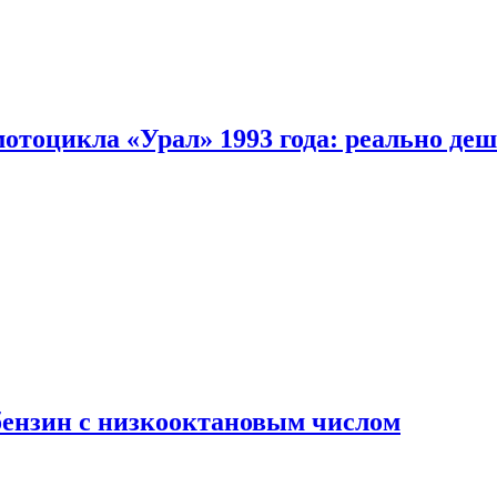
мотоцикла «Урал» 1993 года: реально де
бензин с низкооктановым числом