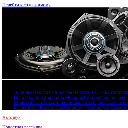
Перейти к содержимому
6 августа, 2026
Один человек погиб в результате атаки ВСУ на Белгород
Политика-либертарианца Михаила Светова* заочно арест
84-летний смоленский пенсионер четыре дня выживал в 
Бывший мэр Каспийска Гонцов задержан по делу о взятк
Автозвук
Новостная рассылка