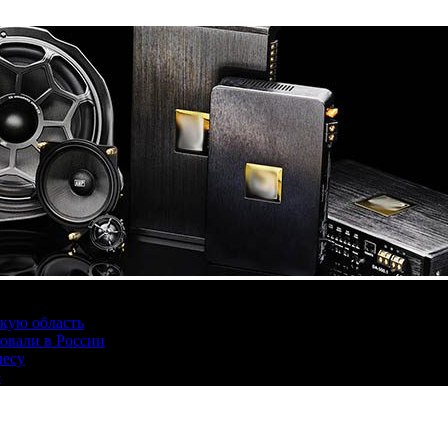
скую область
овали в России
лесу
е