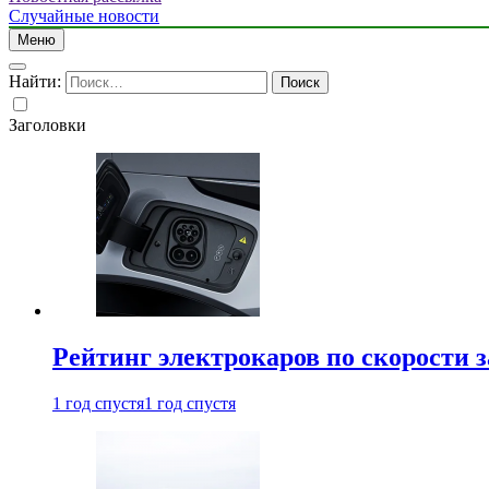
Случайные новости
Меню
Найти:
Заголовки
Рейтинг электрокаров по скорости з
1 год спустя
1 год спустя