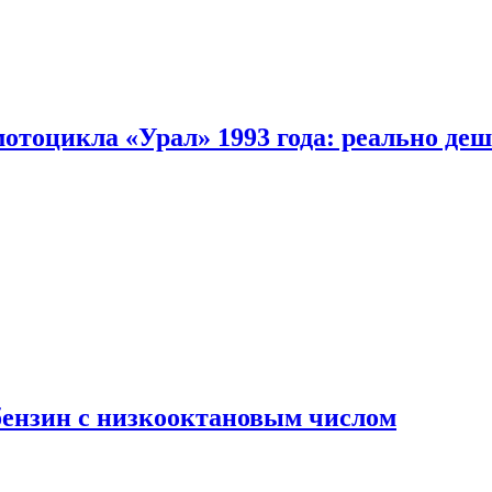
мотоцикла «Урал» 1993 года: реально де
бензин с низкооктановым числом