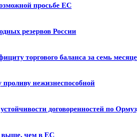
возможной просьбе ЕС
одных резервов России
ициту торгового баланса за семь месяц
 проливу нежизнеспособной
 устойчивости договоренностей по Ормуз
 выше, чем в ЕС