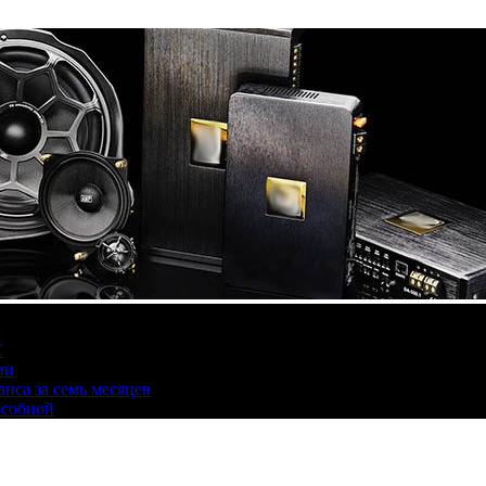
С
ии
нса за семь месяцев
особной