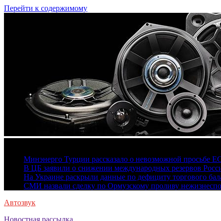
Перейти к содержимому
7 августа, 2026
Минэнерго Турции рассказало о невозможной просьбе Е
В ЦБ заявили о снижении международных резервов Росс
На Украине раскрыли данные по дефициту торгового бала
СМИ назвали сделку по Ормузскому проливу нежизнесп
Автозвук
Новостная рассылка