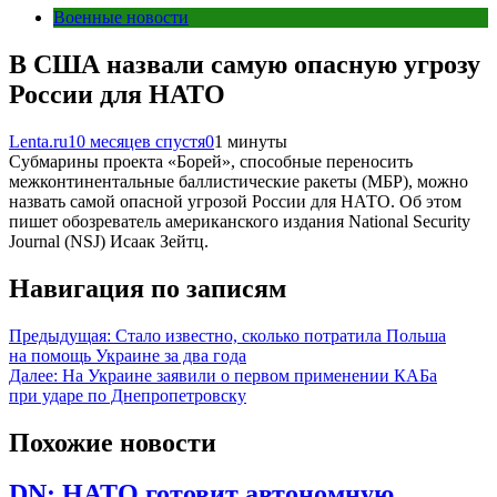
Военные новости
В США назвали самую опасную угрозу
России для НАТО
Lenta.ru
10 месяцев спустя
0
1 минуты
Субмарины проекта «Борей», способные переносить
межконтинентальные баллистические ракеты (МБР), можно
назвать самой опасной угрозой России для НАТО. Об этом
пишет обозреватель американского издания National Security
Journal (NSJ) Исаак Зейтц.
Навигация по записям
Предыдущая:
Стало известно, сколько потратила Польша
на помощь Украине за два года
Далее:
На Украине заявили о первом применении КАБа
при ударе по Днепропетровску
Похожие новости
DN: НАТО готовит автономную