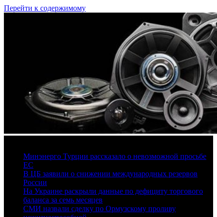
Перейти к содержимому
7 августа, 2026
Минэнерго Турции рассказало о невозможной просьбе
ЕС
В ЦБ заявили о снижении международных резервов
России
На Украине раскрыли данные по дефициту торгового
баланса за семь месяцев
СМИ назвали сделку по Ормузскому проливу