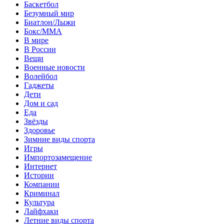
Баскетбол
Безумный мир
Биатлон/Лыжи
Бокс/MMA
В мире
В России
Вещи
Военные новости
Волейбол
Гаджеты
Дети
Дом и сад
Еда
Звёзды
Здоровье
Зимние виды спорта
Игры
Импортозамещение
Интернет
Истории
Компании
Криминал
Культура
Лайфхаки
Летние виды спорта