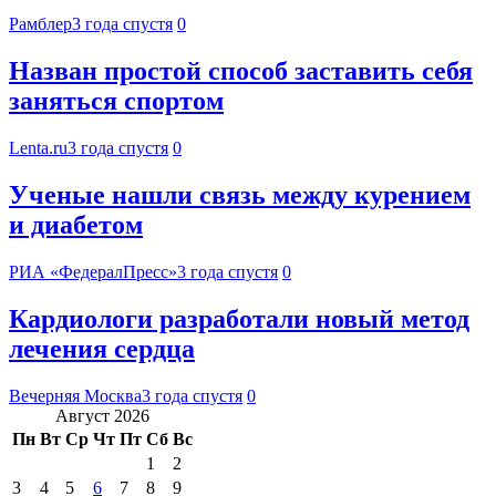
Рамблер
3 года спустя
0
Назван простой способ заставить себя
заняться спортом
Lenta.ru
3 года спустя
0
Ученые нашли связь между курением
и диабетом
РИА «ФедералПресс»
3 года спустя
0
Кардиологи разработали новый метод
лечения сердца
Вечерняя Москва
3 года спустя
0
Август 2026
Пн
Вт
Ср
Чт
Пт
Сб
Вс
1
2
3
4
5
6
7
8
9