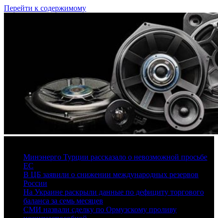
Перейти к содержимому
7 августа, 2026
Минэнерго Турции рассказало о невозможной просьбе
ЕС
В ЦБ заявили о снижении международных резервов
России
На Украине раскрыли данные по дефициту торгового
баланса за семь месяцев
СМИ назвали сделку по Ормузскому проливу