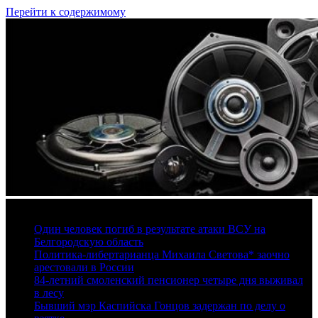
Перейти к содержимому
6 августа, 2026
Один человек погиб в результате атаки ВСУ на
Белгородскую область
Политика-либертарианца Михаила Светова* заочно
арестовали в России
84-летний смоленский пенсионер четыре дня выживал
в лесу
Бывший мэр Каспийска Гонцов задержан по делу о