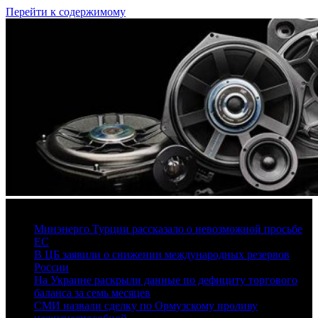
Перейти к содержимому
6 августа, 2026
Минэнерго Турции рассказало о невозможной просьбе
ЕС
В ЦБ заявили о снижении международных резервов
России
На Украине раскрыли данные по дефициту торгового
баланса за семь месяцев
СМИ назвали сделку по Ормузскому проливу