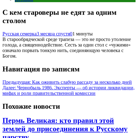
С кем староверы не едят за одним
столом
Русская семерка
3 месяца спустя
0
1 минуты
В старообрядческой среде трапеза — это не просто утоление
голода, а священнодействие. Сесть за один стол с «чужими»
означало порвать тонкую нить, соединяющую человека с
Богом.
Навигация по записям
Предыдущая:
Как оживить слабую рассаду за несколько дней
Далее:
Чернобыль 1986. Эксперты — об истории ликвидации,
мифах и роли правительственной комиссии
Похожие новости
Пермь Великая: кто правил этой
землей до присоединения к Русскому
царству