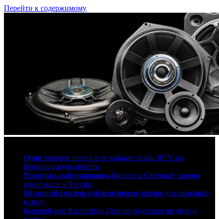
Перейти к содержимому
6 августа, 2026
Один человек погиб в результате атаки ВСУ на
Белгородскую область
Политика-либертарианца Михаила Светова* заочно
арестовали в России
84-летний смоленский пенсионер четыре дня выживал
в лесу
Бывший мэр Каспийска Гонцов задержан по делу о