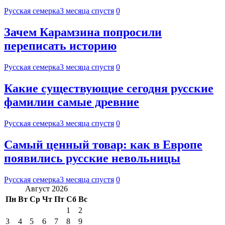
Русская семерка
3 месяца спустя
0
Зачем Карамзина попросили
переписать историю
Русская семерка
3 месяца спустя
0
Какие существующие сегодня русские
фамилии самые древние
Русская семерка
3 месяца спустя
0
Самый ценный товар: как в Европе
появились русские невольницы
Русская семерка
3 месяца спустя
0
Август 2026
Пн
Вт
Ср
Чт
Пт
Сб
Вс
1
2
3
4
5
6
7
8
9