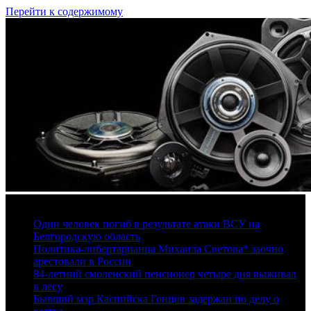
Перейти к содержимому
6 августа, 2026
Один человек погиб в результате атаки ВСУ на
Белгородскую область
Политика-либертарианца Михаила Светова* заочно
арестовали в России
84-летний смоленский пенсионер четыре дня выживал
в лесу
Бывший мэр Каспийска Гонцов задержан по делу о