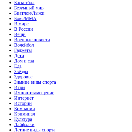
Баскетбол
Безумный мир
Биатлон/Лыжи
Бокс/MMA
В мире
В России
Вещи
Военные новости
Волейбол
Гаджеты
Дети
Дом и сад
Еда
Звёзды
Здоровье
Зимние виды спорта
Игры
Импортозамещение
Интернет
Истории
Компании
Криминал
Культура
Лайфхаки
Летние виды спорта