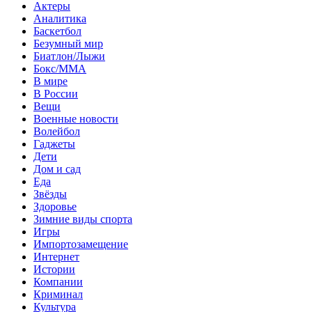
Актеры
Аналитика
Баскетбол
Безумный мир
Биатлон/Лыжи
Бокс/MMA
В мире
В России
Вещи
Военные новости
Волейбол
Гаджеты
Дети
Дом и сад
Еда
Звёзды
Здоровье
Зимние виды спорта
Игры
Импортозамещение
Интернет
Истории
Компании
Криминал
Культура