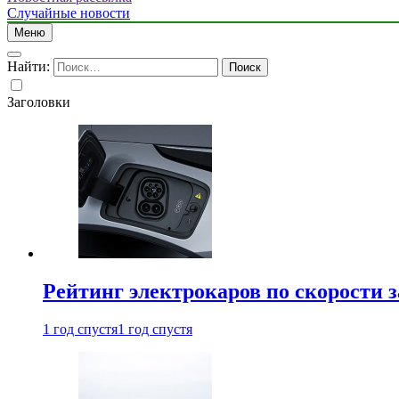
Случайные новости
Меню
Найти:
Заголовки
Рейтинг электрокаров по скорости з
1 год спустя
1 год спустя