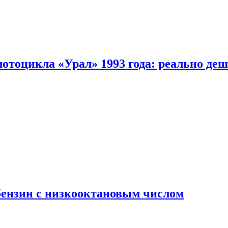
мотоцикла «Урал» 1993 года: реально де
бензин с низкооктановым числом