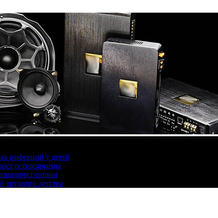
ых инфекций у детей
ост остеосаркомы
параличе гортани
й трудного детства