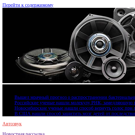
Перейти к содержимому
9 августа, 2026
Вышел мрачный прогноз о распространении бактериальн
Российские ученые нашли молекулу РНК, замедляющую р
Новосибирские ученые нашли способ вернуть голос при 
В США нашли способ защитить мозг детей от последстви
Автозвук
Новостная рассылка