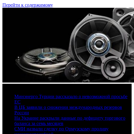
Перейти к содержимому
7 августа, 2026
Минэнерго Турции рассказало о невозможной просьбе
ЕС
В ЦБ заявили о снижении международных резервов
России
На Украине раскрыли данные по дефициту торгового
баланса за семь месяцев
СМИ назвали сделку по Ормузскому проливу