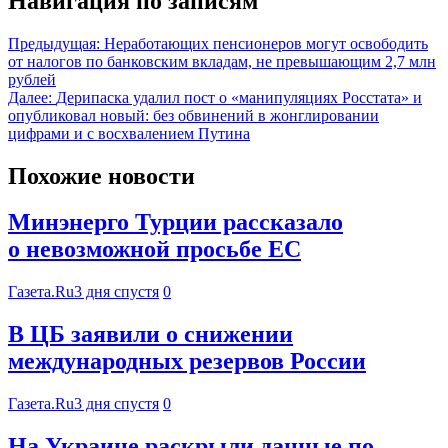
Навигация по записям
Предыдущая:
Неработающих пенсионеров могут освободить
от налогов по банковским вкладам, не превышающим 2,7 млн
рублей
Далее:
Дерипаска удалил пост о «манипуляциях Росстата» и
опубликовал новый: без обвинений в жонглировании
цифрами и с восхвалением Путина
Похожие новости
Минэнерго Турции рассказало
о невозможной просьбе ЕС
Газета.Ru
3 дня спустя
0
В ЦБ заявили о снижении
международных резервов России
Газета.Ru
3 дня спустя
0
На Украине раскрыли данные по