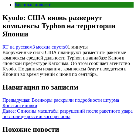
Военные новости
Kyodo: США вновь развернут
комплексы Typhon на территории
Японии
RT на русском
3 месяца спустя
0
1 минуты
Вооружённые силы США планируют разместить ракетные
комплексы средней дальности Typhon на авиабазе Каноя в
японской префектуре Кагосима. Об этом сообщает агентство
Kyodo. По данным издания , комплексы будут находиться в
Японии во время учений с июня по сентябрь.
Навигация по записям
Предыдущая:
Военкоры раскрыли подробности штурма
Константиновки
Далее:
Описаны масштабы разрушений после ракетного удара
по столице российского региона
Похожие новости