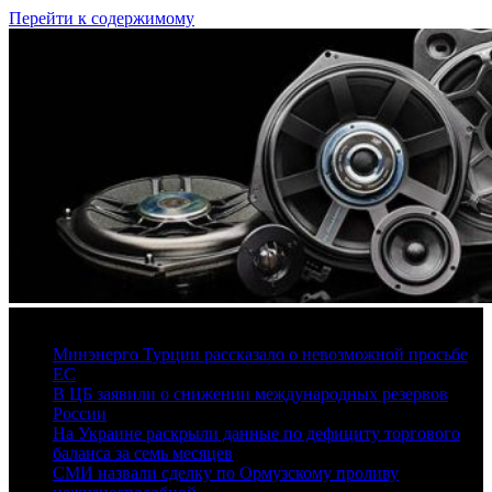
Перейти к содержимому
7 августа, 2026
Минэнерго Турции рассказало о невозможной просьбе
ЕС
В ЦБ заявили о снижении международных резервов
России
На Украине раскрыли данные по дефициту торгового
баланса за семь месяцев
СМИ назвали сделку по Ормузскому проливу