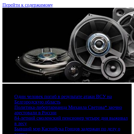
Перейти к содержимому
6 августа, 2026
Один человек погиб в результате атаки ВСУ на
Белгородскую область
Политика-либертарианца Михаила Светова* заочно
арестовали в России
84-летний смоленский пенсионер четыре дня выживал
в лесу
Бывший мэр Каспийска Гонцов задержан по делу о