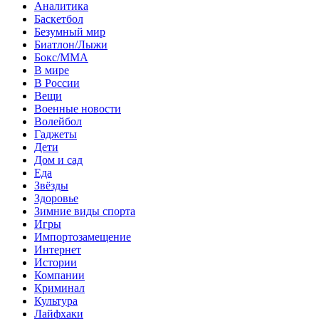
Аналитика
Баскетбол
Безумный мир
Биатлон/Лыжи
Бокс/MMA
В мире
В России
Вещи
Военные новости
Волейбол
Гаджеты
Дети
Дом и сад
Еда
Звёзды
Здоровье
Зимние виды спорта
Игры
Импортозамещение
Интернет
Истории
Компании
Криминал
Культура
Лайфхаки