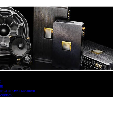
С
ии
нса за семь месяцев
особной