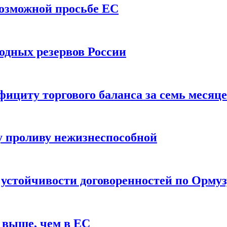
возможной просьбе ЕС
одных резервов России
ициту торгового баланса за семь месяц
 проливу нежизнеспособной
 устойчивости договоренностей по Ормуз
 выше, чем в ЕС