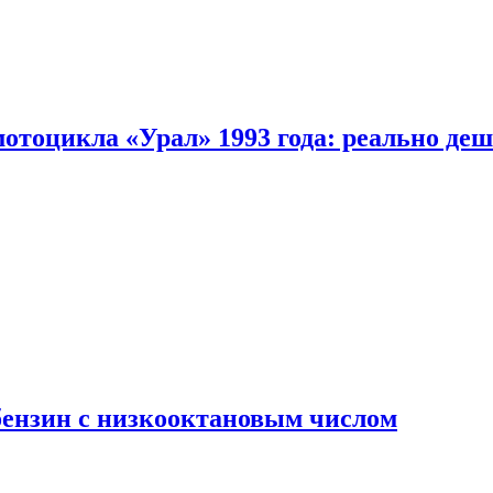
мотоцикла «Урал» 1993 года: реально де
бензин с низкооктановым числом