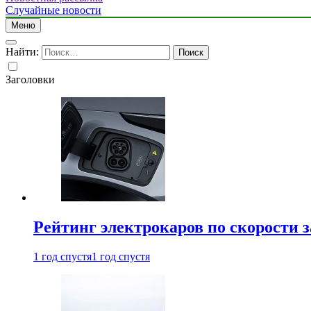
Случайные новости
Меню
Найти:
Заголовки
Рейтинг электрокаров по скорости з
1 год спустя
1 год спустя