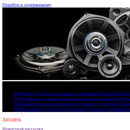
Перейти к содержимому
6 августа, 2026
Минэнерго Турции рассказало о невозможной просьбе Е
В ЦБ заявили о снижении международных резервов Росс
На Украине раскрыли данные по дефициту торгового бала
СМИ назвали сделку по Ормузскому проливу нежизнесп
Автозвук
Новостная рассылка