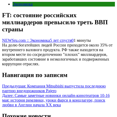
Экономика
FT: состояние российских
миллиардеров превысило треть ВВП
страны
NEWSru.com :: Экономика
5 лет спустя
0
1 минуты
На долю богатейших людей России приходится около 35% от
внутреннего валового продукта. РФ также находится на
втором месте по сосредоточению "плохих" миллиардеров,
заработавших состояние в неэкологичных и подверженных
коррупции отраслях.
Навигация по записям
Предыдущая:
Компания Mitsubishi выпустила последнюю
партию внедорожников Pajero
Далее:
Самые заметные новинки онлайн-кинотеатров 10-16
мая: история римлянки, уроки фарси в концлагере, поиск
любви в Англии начала XX века
Похожие новости