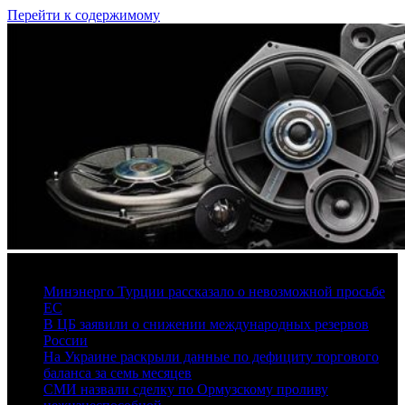
Перейти к содержимому
7 августа, 2026
Минэнерго Турции рассказало о невозможной просьбе
ЕС
В ЦБ заявили о снижении международных резервов
России
На Украине раскрыли данные по дефициту торгового
баланса за семь месяцев
СМИ назвали сделку по Ормузскому проливу