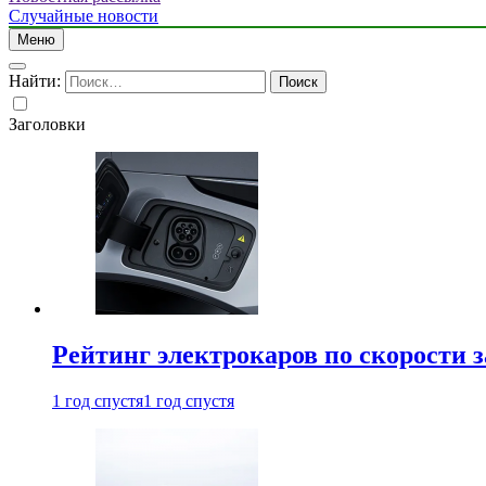
Случайные новости
Меню
Найти:
Заголовки
Рейтинг электрокаров по скорости з
1 год спустя
1 год спустя