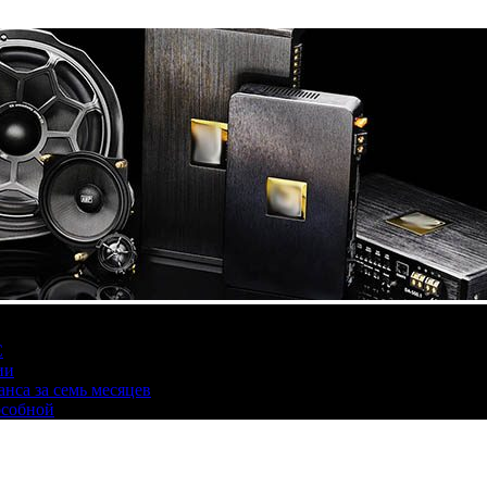
С
ии
нса за семь месяцев
особной