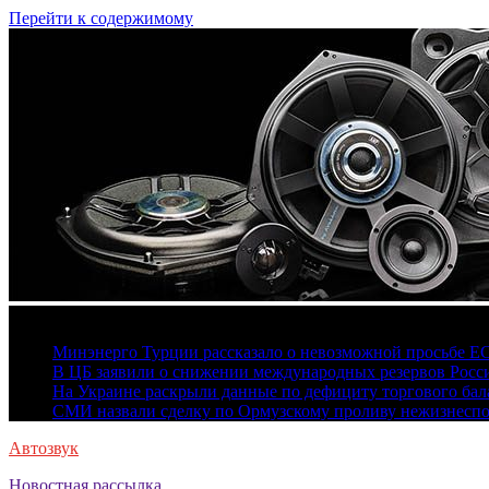
Перейти к содержимому
7 августа, 2026
Минэнерго Турции рассказало о невозможной просьбе Е
В ЦБ заявили о снижении международных резервов Росс
На Украине раскрыли данные по дефициту торгового бала
СМИ назвали сделку по Ормузскому проливу нежизнесп
Автозвук
Новостная рассылка