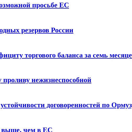
возможной просьбе ЕС
одных резервов России
ициту торгового баланса за семь месяц
 проливу нежизнеспособной
 устойчивости договоренностей по Ормуз
 выше, чем в ЕС