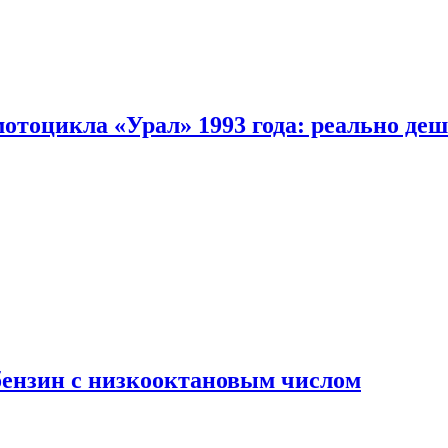
мотоцикла «Урал» 1993 года: реально де
бензин с низкооктановым числом