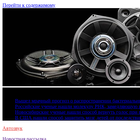
Перейти к содержимому
8 августа, 2026
Вышел мрачный прогноз о распространении бактериальн
Российские ученые нашли молекулу РНК, замедляющую р
Новосибирские ученые нашли способ вернуть голос при 
В США нашли способ защитить мозг детей от последстви
Автозвук
Новостная рассылка