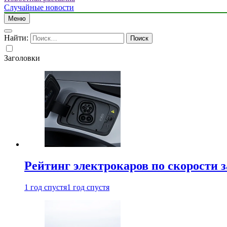
Случайные новости
Меню
Найти:
Заголовки
Рейтинг электрокаров по скорости з
1 год спустя
1 год спустя