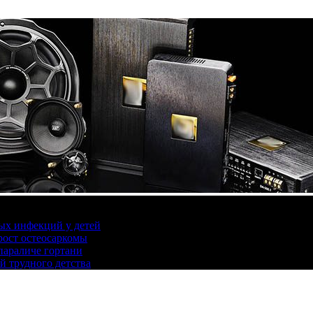
ых инфекций у детей
ост остеосаркомы
параличе гортани
й трудного детства