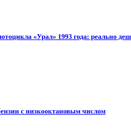
мотоцикла «Урал» 1993 года: реально де
бензин с низкооктановым числом