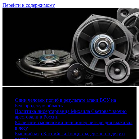
Перейти к содержимому
6 августа, 2026
Один человек погиб в результате атаки ВСУ на
Белгородскую область
Политика-либертарианца Михаила Светова* заочно
арестовали в России
84-летний смоленский пенсионер четыре дня выживал
в лесу
Бывший мэр Каспийска Гонцов задержан по делу о