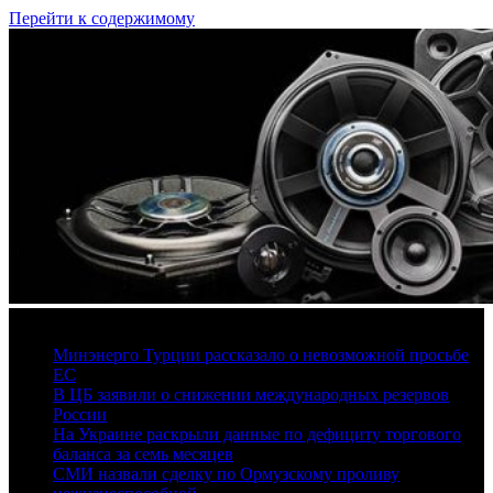
Перейти к содержимому
7 августа, 2026
Минэнерго Турции рассказало о невозможной просьбе
ЕС
В ЦБ заявили о снижении международных резервов
России
На Украине раскрыли данные по дефициту торгового
баланса за семь месяцев
СМИ назвали сделку по Ормузскому проливу