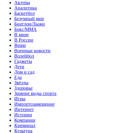
Актеры
Аналитика
Баскетбол
Безумный мир
Биатлон/Лыжи
Бокс/MMA
В мире
В России
Вещи
Военные новости
Волейбол
Гаджеты
Дети
Дом и сад
Еда
Звёзды
Здоровье
Зимние виды спорта
Игры
Импортозамещение
Интернет
Истории
Компании
Криминал
Культура