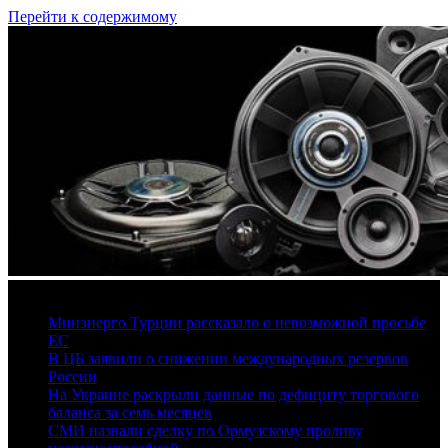
Перейти к содержимому
6 августа, 2026
Минэнерго Турции рассказало о невозможной просьбе
ЕС
В ЦБ заявили о снижении международных резервов
России
На Украине раскрыли данные по дефициту торгового
баланса за семь месяцев
СМИ назвали сделку по Ормузскому проливу