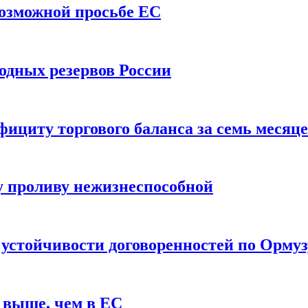
возможной просьбе ЕС
одных резервов России
ициту торгового баланса за семь месяц
 проливу нежизнеспособной
 устойчивости договоренностей по Ормуз
 выше, чем в ЕС