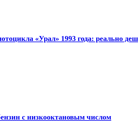
мотоцикла «Урал» 1993 года: реально де
бензин с низкооктановым числом