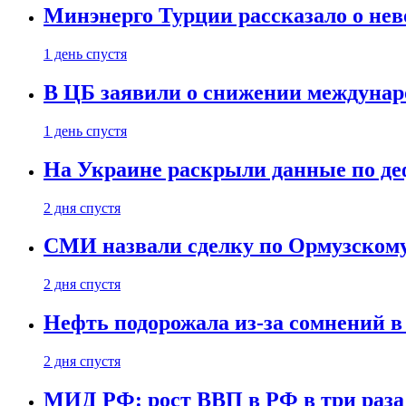
Минэнерго Турции рассказало о не
1 день спустя
В ЦБ заявили о снижении междунар
1 день спустя
На Украине раскрыли данные по деф
2 дня спустя
СМИ назвали сделку по Ормузскому
2 дня спустя
Нефть подорожала из-за сомнений в
2 дня спустя
МИД РФ: рост ВВП в РФ в три раза