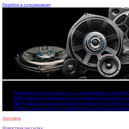
Перейти к содержимому
8 августа, 2026
Минэнерго Турции рассказало о невозможной просьбе Е
В ЦБ заявили о снижении международных резервов Росс
На Украине раскрыли данные по дефициту торгового бала
СМИ назвали сделку по Ормузскому проливу нежизнесп
Автозвук
Новостная рассылка