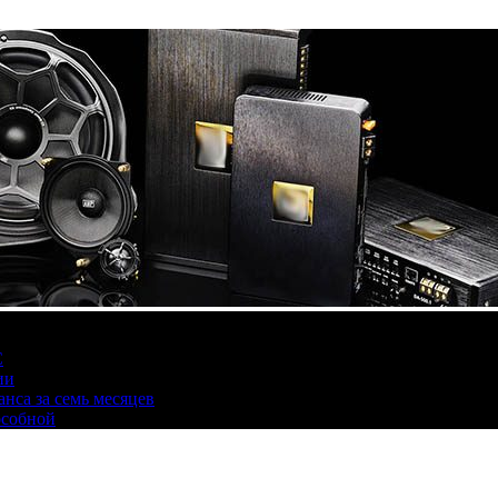
С
ии
нса за семь месяцев
особной