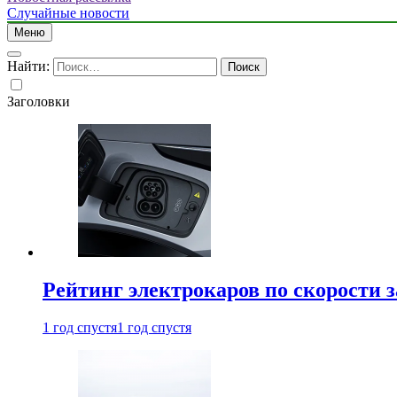
Случайные новости
Меню
Найти:
Заголовки
Рейтинг электрокаров по скорости з
1 год спустя
1 год спустя